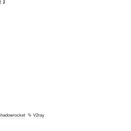
址
】
hadowrocket
V2ray