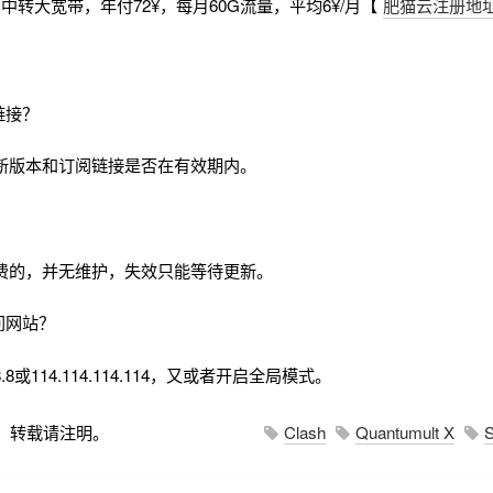
中转大宽带，年付72¥，每月60G流量，平均6¥/月【
肥猫云注册地
链接？
新版本和订阅链接是否在有效期内。
费的，并无维护，失效只能等待更新。
问网站？
.8或114.114.114.114，又或者开启全局模式。
，转载请注明。
Clash
Quantumult X
S