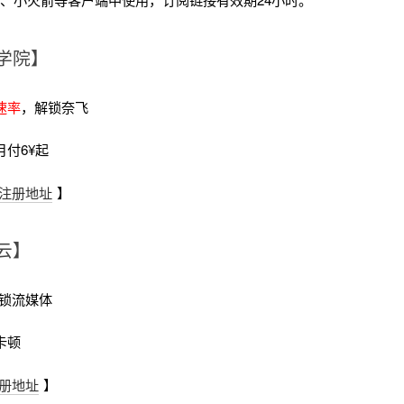
学院】
速率
，解锁奈飞
月付6¥起
注册地址
】
云】
锁流媒体
卡顿
册地址
】