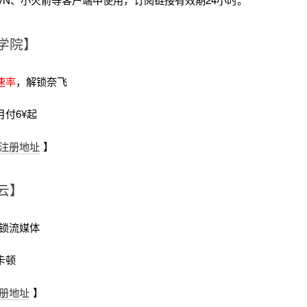
学院】
速率
，解锁奈飞
月付6¥起
注册地址
】
云】
锁流媒体
卡顿
册地址
】