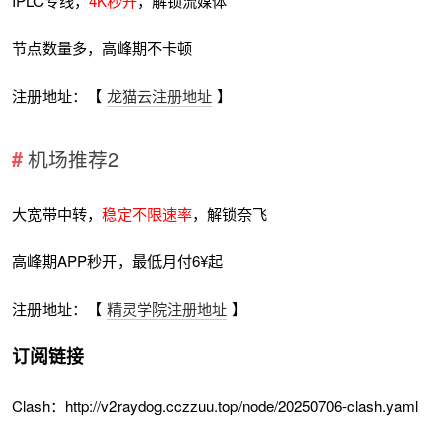
IPLC专线，
4K秒开
，解锁流媒体
节点数量多，高峰期不卡顿
注册地址：【
龙猫云注册地址
】
机场推荐2
大宽带中转，
稳定不限速率
，解锁奈飞
高峰期APP秒开，最低月付6¥起
注册地址：【
精灵学院注册地址
】
订阅链接
Clash：http://v2raydog.cczzuu.top/node/20250706-clash.yaml