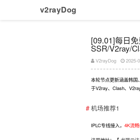
v2rayDog
[09.01]每
SSR/V2ray/
V2rayDog
2025-0
本轮节点更新涵盖韩国
于V2ray、Clash、
机场推荐1
IPLC专线接入，
4K流
注册地址：【
龙猫云注