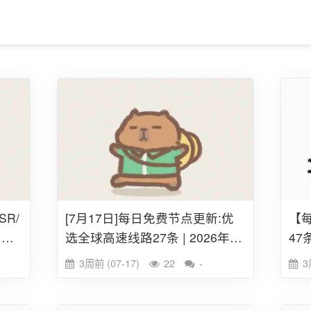
SR/
[7月17日]每日免费节点更新:优
【每
 全
选全球高速线路27条 | 2026年S
47
SR/V2ray/Clash订阅链接
链接
3周前 (07-17)
22
-
3