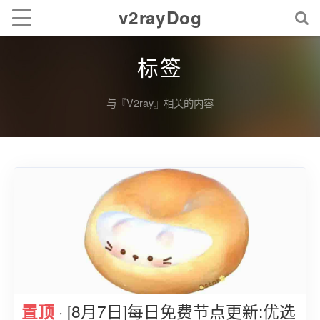
v2rayDog
标签
与『V2ray』相关的内容
置顶
· [8月7日]每日免费节点更新:优选