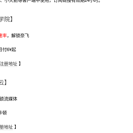
学院】
速率
，解锁奈飞
月付6¥起
注册地址
】
云】
锁流媒体
卡顿
册地址
】