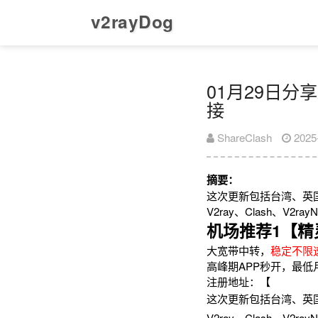
v2rayDog
01月29日分享
接
ShareClash
2025
摘要：
这次更新包括台湾、英
V2ray、Clash、V
机场推荐1【精
大宽带中转，
稳定不限
高峰期APP秒开，最低
注册地址：【
这次更新包括台湾、英
V2ray、Clash、V