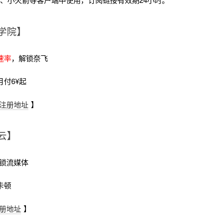
学院】
速率
，解锁奈飞
月付6¥起
注册地址
】
云】
锁流媒体
卡顿
册地址
】