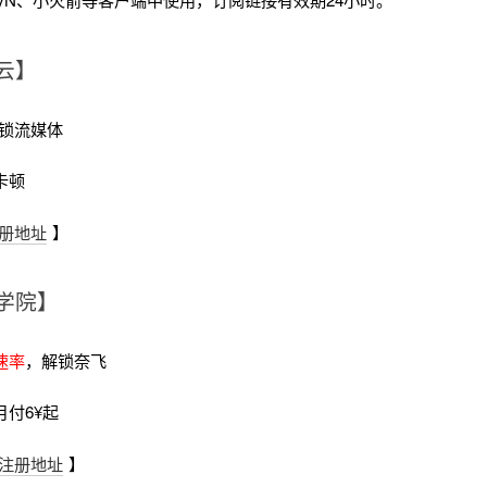
云】
锁流媒体
卡顿
册地址
】
学院】
速率
，解锁奈飞
月付6¥起
注册地址
】