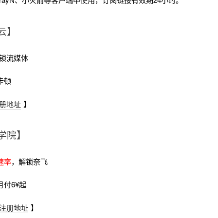
云】
锁流媒体
卡顿
册地址
】
学院】
速率
，解锁奈飞
月付6¥起
注册地址
】