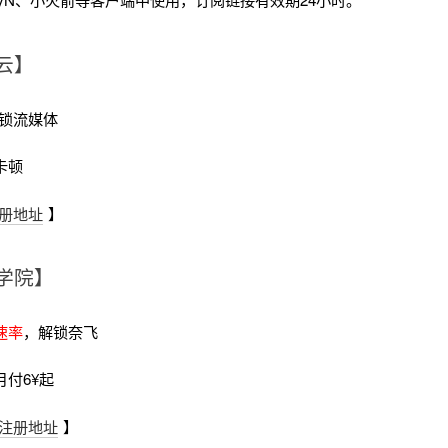
云】
锁流媒体
卡顿
册地址
】
学院】
速率
，解锁奈飞
月付6¥起
注册地址
】