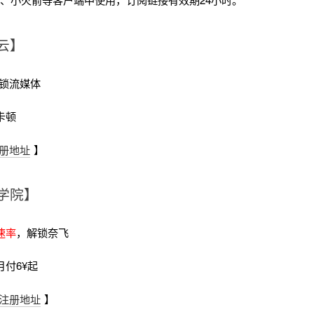
云】
锁流媒体
卡顿
册地址
】
学院】
速率
，解锁奈飞
月付6¥起
注册地址
】