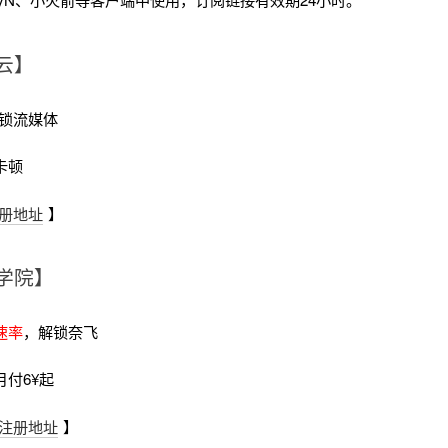
云】
锁流媒体
卡顿
册地址
】
学院】
速率
，解锁奈飞
月付6¥起
注册地址
】