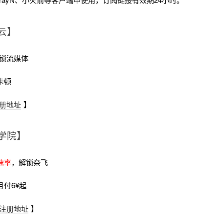
云】
锁流媒体
卡顿
册地址
】
学院】
速率
，解锁奈飞
月付6¥起
注册地址
】