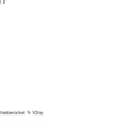
址
】
hadowrocket
V2ray