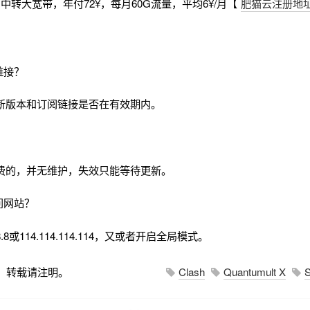
中转大宽带，年付72¥，每月60G流量，平均6¥/月【
肥猫云注册地
链接？
新版本和订阅链接是否在有效期内。
费的，并无维护，失效只能等待更新。
问网站？
.8或114.114.114.114，又或者开启全局模式。
，转载请注明。
Clash
Quantumult X
S