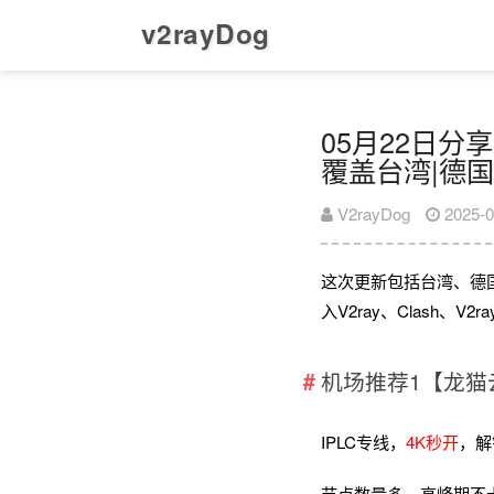
v2rayDog
05月22日分享
覆盖台湾|德国
V2rayDog
2025-0
这次更新包括台湾、德
入V2ray、Clash、
机场推荐1【龙猫
IPLC专线，
4K秒开
，解
节点数量多，高峰期不