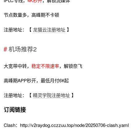
IPLC专线，
4K秒开
，解锁流媒体
节点数量多，高峰期不卡顿
注册地址：【
龙猫云注册地址
】
机场推荐2
大宽带中转，
稳定不限速率
，解锁奈飞
高峰期APP秒开，最低月付6¥起
注册地址：【
精灵学院注册地址
】
订阅链接
Clash：http://v2raydog.cczzuu.top/node/20250706-clash.yaml