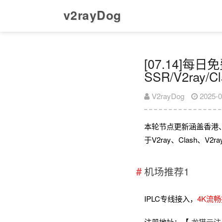
v2rayDog
[07.14]每
SSR/V2ray/
V2rayDog
2025-0
本轮节点更新涵盖香港
于V2ray、Clash、
机场推荐1
IPLC专线接入，
4K流
注册地址：【
龙猫云注