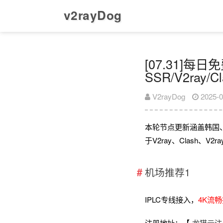
v2rayDog
[07.31]每
SSR/V2ray/
V2rayDog
2025-0
本轮节点更新涵盖韩国
于V2ray、Clash、
机场推荐1
IPLC专线接入，
4K流
注册地址：【
龙猫云注