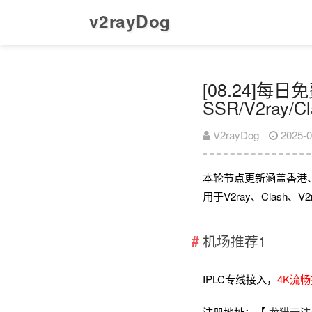
v2rayDog
[08.24]每
SSR/V2ray/
V2rayDog
2025-0
本轮节点更新涵盖香港
用于V2ray、Clash
机场推荐1
IPLC专线接入，
4K流
注册地址：【
龙猫云注