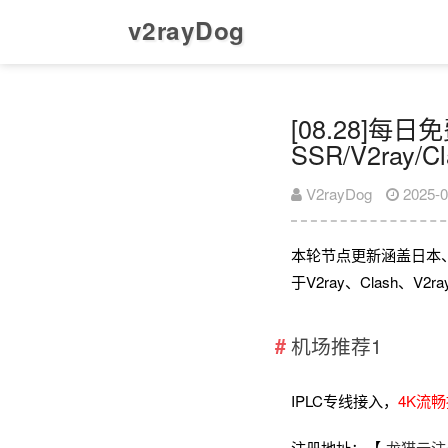
v2rayDog
[08.28]每
SSR/V2ray/
V2rayDog
2025-0
本轮节点更新涵盖日本
于V2ray、Clash、
机场推荐1
IPLC专线接入，
4K流
注册地址：【
龙猫云注