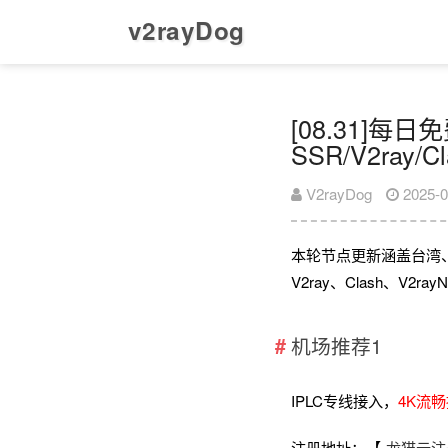
v2rayDog
[08.31]每
SSR/V2ray/
V2rayDog
2025-0
本轮节点更新涵盖台湾
V2ray、Clash、V
机场推荐1
IPLC专线接入，
4K流
注册地址：【
龙猫云注