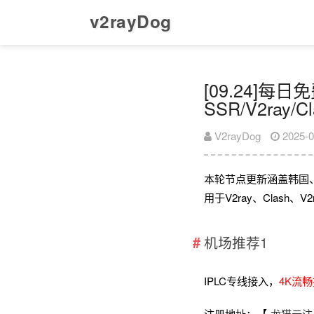
v2rayDog
[09.24]每
SSR/V2ray/
V2rayDog
2025-0
本轮节点更新涵盖韩国
用于V2ray、Clash
机场推荐1
IPLC专线接入，
4K流
注册地址：【
龙猫云注