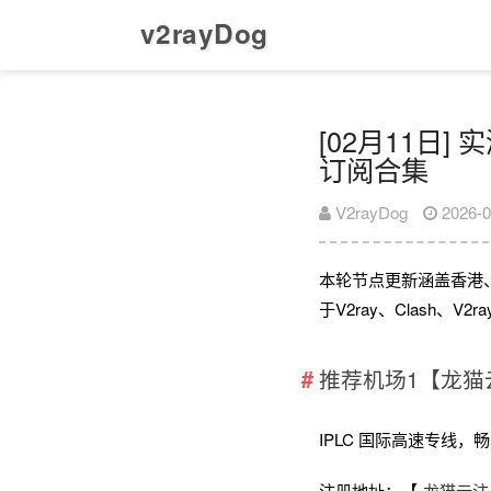
v2rayDog
[02月11日] 
订阅合集
V2rayDog
2026-0
本轮节点更新涵盖香港
于V2ray、Clash、
推荐机场1【龙猫
IPLC 国际高速专线，畅享全
注册地址：【
龙猫云注