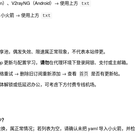
in）、V2rayNG（Android）→ 使用上方
txt
ket 小火箭 → 使用上方
txt
享池，偶发失效、限速属正常现象，不代表本站停更。
p 更新与配置学习，
请勿
在代理环境下登录网银、支付或主邮箱。
重试 → 删除旧订阅重新添加 → 查看
首页
是否有更新帖。
体解锁或低延迟办公，可考虑下方付费专线机场。
少？
换，属正常情况；若列表为空，请确认未把 yaml 导入小火箭，并