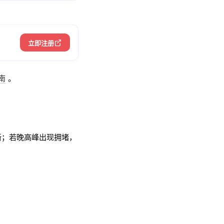
立即注册
南
。
新；若晚高峰出现拥堵，