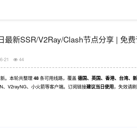
1日最新SSR/V2Ray/Clash节点分享 | 
6-21
44
阅已更新。本轮共整理
48
条可用线路，覆盖
德国、英国、香港、台湾、
rayN、V2rayNG、小火箭等客户端。订阅链接
建议当日使用
，失效请刷